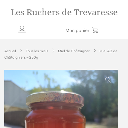
Aller
au
Les Ruchers de Trevaresse
contenu
Mon panier
Accueil
Tous les miels
Miel de Châtaigner
Miel AB de
Châtaigniers – 250g